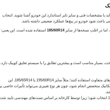
یک
د با مشخصات فنی و سایز تایر استاندارد این خودرو آشنا شوید. انتخاب
ی باعث شود خودرو در پیچ‌ها عملکرد ضعیفی داشته باشد.
اما در اغلب نسخه‌ها از سایز
185/60R14
استفاده شده است. این یعنی:
ت، بسیار مناسب است و بیشترین تطابق را با سیستم تعلیق کوییک دارد.
برخی از راننده‌ها به دلایل ظاهری یا فنی، تمایل دارند از سایزهای متفاوت استفاده کنند؛ مثلاً سایز 195/60R14 یا 185/65R14. این
 مکانیک متخصص انجام شود، چون هر نوع تغییری می‌تواند تأثیرات خاصی بر
د.
در حالت کلی، پیشنهاد می‌شود سایز فابریک یعنی 185/60R14 انتخاب شود؛ زیرا توسط کارخانه بر اساس تست‌های مهندسی تایید شده