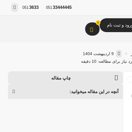
3633
33444445
051
051
0
رود و ثبت نام
9 اردیبهشت 1404
یاز برای مطالعه: 10 دقیقه
چاپ مقاله
آنچه در این مقاله میخوانید: