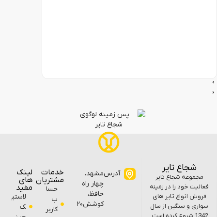
اع تایر
خدمات
لینک
آدرس
مشهد،
عه شجاع تایر
مشتریان
های
چهار راه
خود را در زمینه
مفید
حسا
حافظ،
نواع تایر های
لاستی
ب
کوشش۲۰
و سنگین از سال
ک
کاربر
13 شروع کرده است.