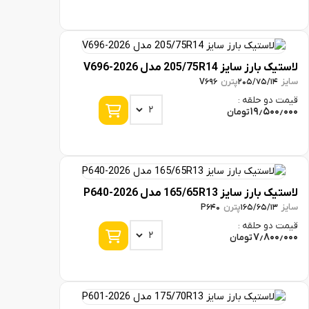
ایز 205/75R14 مدل 2026-V696
پترن
V696
205/75/
و حلقه :
19٫5
تومان
ایز 165/65R13 مدل 2026-P640
پترن
P640
165/65/
و حلقه :
7٫80
تومان