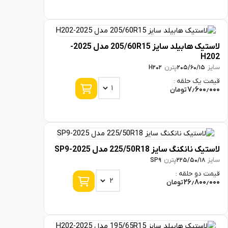
لاستیک هابیلد سایز 205/60R15 مدل 2025-
پترن
H202
205/60/
ک حلقه :
7٫6
تومان
نگ سایز 225/50R18 مدل 2025-SP9
پترن
SP9
225/50/
و حلقه :
26٫8
تومان