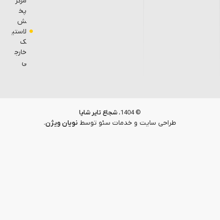
مرکز
پخ
ش
لاستی
ک
خارج
ی
© 1404،
شجاع تایر شایا
طراحی سایت
و خدمات سئو توسط
نویان ویژن
.