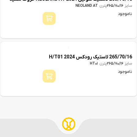
سایز
پترن
NEOLAND AT
265/70/16
ناموجود
265/70/16 لاستیک رودکس 2024 H/T01
سایز
پترن
HT01
265/70/16
ناموجود