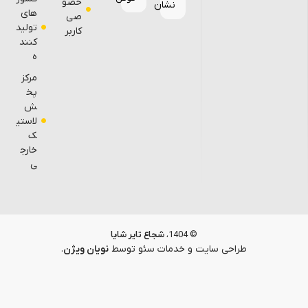
خصو
نشان
های
صی
تولید
کاربر
کنند
ه
مرکز
پخ
ش
لاستی
ک
خارج
ی
© 1404،
شجاع تایر شایا
طراحی سایت
و خدمات سئو توسط
نویان ویژن
.