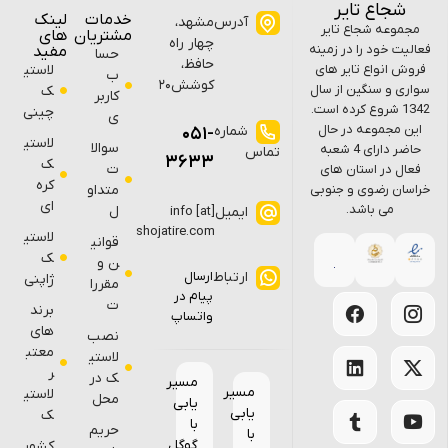
شجاع تایر
خدمات
لینک
آدرس
مشهد،
مجموعه شجاع تایر
مشتریان
های
چهار راه
فعالیت خود را در زمینه
مفید
حسا
حافظ،
فروش انواع تایر های
لاستی
ب
کوشش۲۰
سواری و سنگین از سال
ک
کاربر
1342 شروع کرده است.
چینی
ی
این مجموعه در حال
شماره
051-
لاستی
سوالا
حاضر دارای 4 شعبه
تماس
3633
ک
ت
فعال در استان های
کره
خراسان رضوی و جنوبی
متداو
ای
می باشد.
ل
ایمیل
info [at]
shojatire.com
لاستی
قوانی
ک
ن و
ارتباط
ارسال
ژاپنی
مقررا
پیام در
ت
برند
واتساپ
های
نصب
معتب
لاستی
ر
ک در
مسیر
مسیر
لاستی
محل
یابی
یابی
ک
با
حریم
با
گوگل
کشور