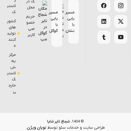
ک در
لاستی
محل
ک
مسیر
مسیر
حریم
یابی
یابی
کشور
خصو
با
با
های
صی
نشان
گوگل
تولید
کاربر
کنند
ه
مرکز
پخ
ش
لاستی
ک
خارج
ی
© 1404،
شجاع تایر شایا
طراحی سایت
و خدمات سئو توسط
نویان ویژن
.