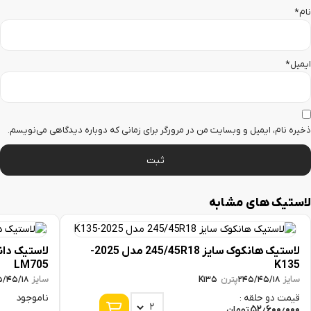
نام
*
ایمیل
*
ذخیره نام، ایمیل و وبسایت من در مرورگر برای زمانی که دوباره دیدگاهی می‌نویسم.
لاستیک های مشابه
لاستیک هانکوک سایز 245/45R18 مدل 2025-
LM705
K135
سایز
پترن
سایز
5/45/18
K135
245/45/18
ناموجود
قیمت دو حلقه :
52٫600٫000
تومان