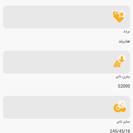
برند
هابیلد
پترن تایر
S2000
سایز تایر
245/45/18