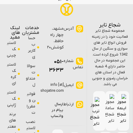
شجاع تایر
خدمات
لینک
آدرس
مشهد،
مجموعه شجاع تایر
مشتریان
های
چهار راه
فعالیت خود را در زمینه
مفید
حسا
حافظ،
فروش انواع تایر های
لاستی
ب
کوشش۲۰
سواری و سنگین از سال
ک
کاربر
1342 شروع کرده است.
چینی
ی
این مجموعه در حال
شماره
051-
لاستی
سوالا
حاضر دارای 4 شعبه
تماس
3633
ک
ت
فعال در استان های
کره
خراسان رضوی و جنوبی
متداو
ای
می باشد.
ل
ایمیل
info [at]
shojatire.com
لاستی
قوانی
ک
ن و
ارتباط
ارسال
ژاپنی
مقررا
پیام در
ت
برند
واتساپ
های
نصب
معتب
لاستی
ر